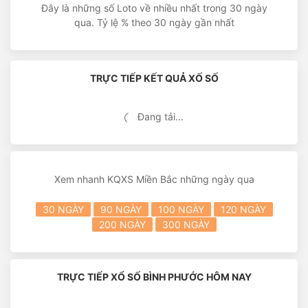
Đây là những số Loto về nhiều nhất trong 30 ngày
qua. Tỷ lệ % theo 30 ngày gần nhất
TRỰC TIẾP KẾT QUẢ XỐ SỐ
Đang tải...
Xem nhanh KQXS Miền Bắc những ngày qua
30 NGÀY
90 NGÀY
100 NGÀY
120 NGÀY
200 NGÀY
300 NGÀY
TRỰC TIẾP XỔ SỐ BÌNH PHƯỚC HÔM NAY