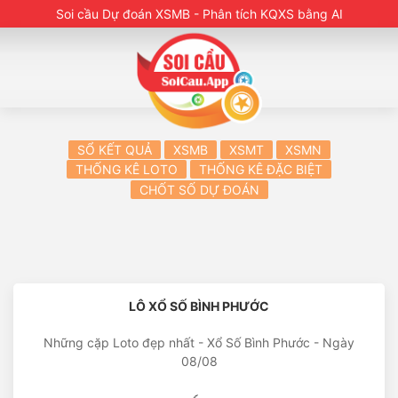
Soi cầu Dự đoán XSMB - Phân tích KQXS bằng AI
SỔ KẾT QUẢ
XSMB
XSMT
XSMN
THỐNG KÊ LOTO
THỐNG KÊ ĐẶC BIỆT
CHỐT SỐ DỰ ĐOÁN
LÔ XỔ SỐ BÌNH PHƯỚC
Những cặp Loto đẹp nhất - Xổ Số Bình Phước - Ngày
08/08