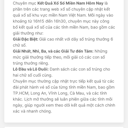
Chuyên mục
Kết Quả Xổ Số Miền Nam Hôm Nay
là
phần trên các trang web xổ số chuyên cập nhật kết
quả xổ số khu vực miền Nam Việt Nam. Mỗi ngày vào
khoảng từ 16h15 đến 16h30, chuyên mục này công
bố kết quả xổ số của các tỉnh miền Nam, bao gồm các
giải thưởng như:
Giải Đặc Biệt:
Giải cao nhất với dãy số trúng thưởng 6
chữ số.
Giải Nhất, Nhì, Ba, và các Giải Tư đến Tám:
Những
mức giải thưởng tiếp theo, mỗi giải có các con số
trúng thưởng riêng.
Lô Đầu và Lô Đuôi:
Danh sách các con số trúng cho
hai chữ số cuối cùng.
Chuyên mục thường cập nhật trực tiếp kết quả từ các
đài phát hành vé số của từng tỉnh miền Nam, bao gồm
TP.HCM, Long An, Vĩnh Long, Cà Mau, và các tỉnh
khác. Lịch mở thưởng sẽ luân phiên giữa các tỉnh mỗi
ngày, giúp người xem theo dõi kết quả một cách chính
xác và nhanh chóng.