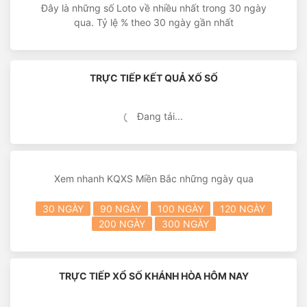
Đây là những số Loto về nhiều nhất trong 30 ngày
qua. Tỷ lệ % theo 30 ngày gần nhất
TRỰC TIẾP KẾT QUẢ XỐ SỐ
Đang tải...
Xem nhanh KQXS Miền Bắc những ngày qua
30 NGÀY
90 NGÀY
100 NGÀY
120 NGÀY
200 NGÀY
300 NGÀY
TRỰC TIẾP XỔ SỐ KHÁNH HÒA HÔM NAY