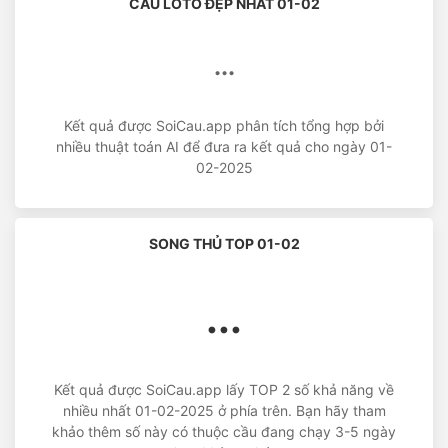
CẦU LOTO ĐẸP NHẤT 01-02
...
Kết quả được SoiCau.app phân tích tổng hợp bởi
nhiều thuật toán AI để đưa ra kết quả cho ngày 01-
02-2025
SONG THỦ TOP 01-02
...
Kết quả được SoiCau.app lấy TOP 2 số khả năng về
nhiều nhất 01-02-2025 ở phía trên. Bạn hãy tham
khảo thêm số này có thuộc cầu đang chạy 3-5 ngày