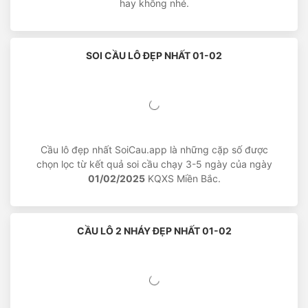
hay không nhé.
SOI CẦU LÔ ĐẸP NHẤT 01-02
Cầu lô đẹp nhất SoiCau.app là những cặp số được
chọn lọc từ kết quả soi cầu chạy 3-5 ngày của ngày
01/02/2025
KQXS Miền Bắc.
CẦU LÔ 2 NHÁY ĐẸP NHẤT 01-02