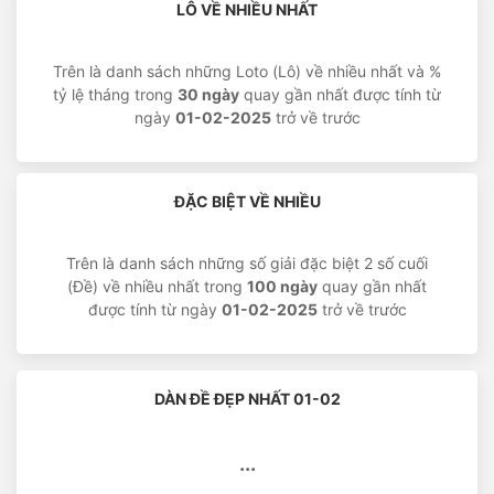
LÔ VỀ NHIỀU NHẤT
Trên là danh sách những Loto (Lô) về nhiều nhất và %
tỷ lệ tháng trong
30 ngày
quay gần nhất được tính từ
ngày
01-02-2025
trở về trước
ĐẶC BIỆT VỀ NHIỀU
Trên là danh sách những số giải đặc biệt 2 số cuối
(Đề) về nhiều nhất trong
100 ngày
quay gần nhất
được tính từ ngày
01-02-2025
trở về trước
DÀN ĐỀ ĐẸP NHẤT 01-02
...