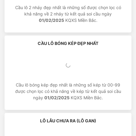
Cầu lô 2 nháy đẹp nhất là những số được chọn lọc có
khả năng về 2 nháy từ kết quả soi cầu ngày
01/02/2025
KQXS Miền Bắc.
CẦU LÔ BÓNG KÉP ĐẸP NHẤT
Cầu lô bóng kép đẹp nhất là những số kép từ 00-99
được chọn lọc có khả năng về kép từ kết quả soi cầu
ngày
01/02/2025
KQXS Miền Bắc.
LÔ LÂU CHƯA RA (LÔ GAN)