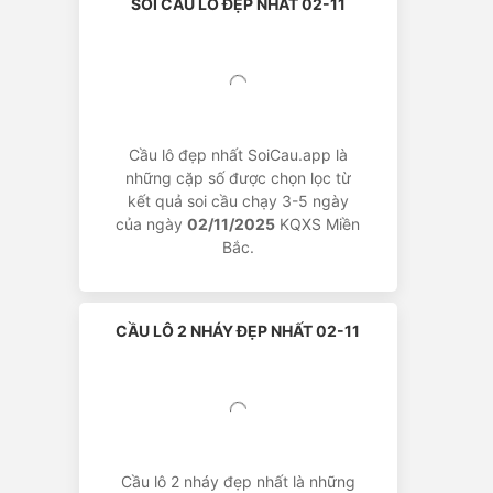
SOI CẦU LÔ ĐẸP NHẤT 02-11
Cầu lô đẹp nhất SoiCau.app là
những cặp số được chọn lọc từ
kết quả soi cầu chạy 3-5 ngày
của ngày
02/11/2025
KQXS Miền
Bắc.
CẦU LÔ 2 NHÁY ĐẸP NHẤT 02-11
Cầu lô 2 nháy đẹp nhất là những