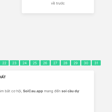
về trước
22
23
24
25
26
27
28
29
30
31
HẤT
ắm bắt cơ hội,
SoiCau.app
mang đến
soi cầu dự