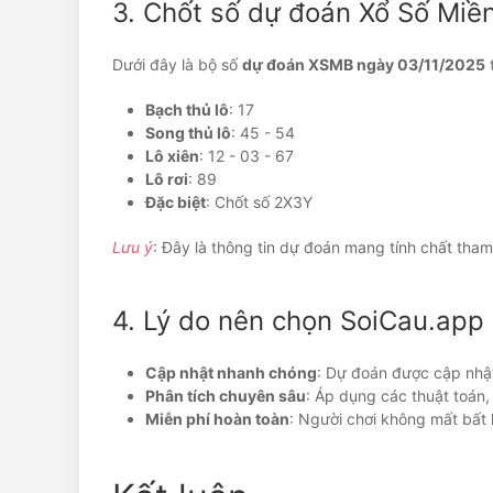
3. Chốt số dự đoán Xổ Số Miề
Dưới đây là bộ số
dự đoán XSMB ngày 03/11/2025
t
Bạch thủ lô
: 17
Song thủ lô
: 45 - 54
Lô xiên
: 12 - 03 - 67
Lô rơi
: 89
Đặc biệt
: Chốt số 2X3Y
Lưu ý
: Đây là thông tin dự đoán mang tính chất tham
4. Lý do nên chọn SoiCau.app
Cập nhật nhanh chóng
: Dự đoán được cập nhật
Phân tích chuyên sâu
: Áp dụng các thuật toán, 
Miễn phí hoàn toàn
: Người chơi không mất bất