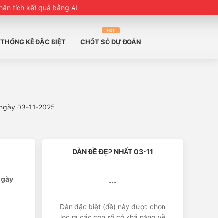
ân tích kết quả bằng AI
HOT
THỐNG KÊ ĐẶC BIỆT
CHỐT SỐ DỰ ĐOÁN
 ngày 03-11-2025
DÀN ĐỀ ĐẸP NHẤT 03-11
ngày
...
Dàn đặc biệt (đề) này được chọn
lọc ra các con số có khả năng về