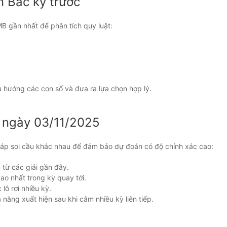
n Bắc kỳ trước
B gần nhất để phân tích quy luật:
xu hướng các con số và đưa ra lựa chọn hợp lý.
 ngày 03/11/2025
háp soi cầu khác nhau để đảm bảo dự đoán có độ chính xác cao:
 từ các giải gần đây.
ao nhất trong kỳ quay tới.
 lô rơi nhiều kỳ.
 năng xuất hiện sau khi câm nhiều kỳ liên tiếp.