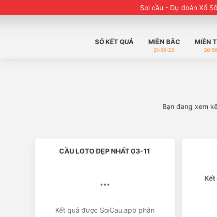
Soi cầu - Dự đoán Xổ S
SỔ KẾT QUẢ
MIỀN BẮC
MIỀN 
21:59:22
20:5
Bạn đang xem kế
CẦU LOTO ĐẸP NHẤT 03-11
Kết
...
Kết quả được SoiCau.app phân