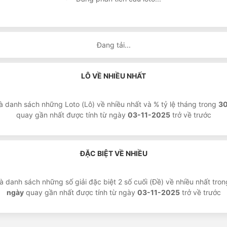
Đang tải...
LÔ VỀ NHIỀU NHẤT
là danh sách những Loto (Lô) về nhiều nhất và % tỷ lệ tháng trong
30
quay gần nhất được tính từ ngày
03-11-2025
trở về trước
ĐẶC BIỆT VỀ NHIỀU
là danh sách những số giải đặc biệt 2 số cuối (Đề) về nhiều nhất tro
ngày
quay gần nhất được tính từ ngày
03-11-2025
trở về trước