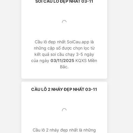
SOI CẦU LÔ ĐẸP NHẤT 03-11
Cầu lô đẹp nhất SoiCau.app là
những cặp số được chọn lọc từ
kết quả soi cầu chạy 3-5 ngày
của ngày
03/11/2025
KQXS Miền
Bắc.
CẦU LÔ 2 NHÁY ĐẸP NHẤT 03-11
Cầu lô 2 nháy đẹp nhất là những