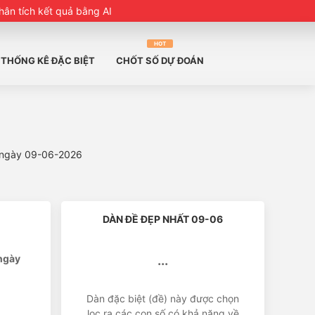
ân tích kết quả bằng AI
HOT
THỐNG KÊ ĐẶC BIỆT
CHỐT SỐ DỰ ĐOÁN
c ngày 09-06-2026
DÀN ĐỀ ĐẸP NHẤT 09-06
 ngày
...
Dàn đặc biệt (đề) này được chọn
lọc ra các con số có khả năng về