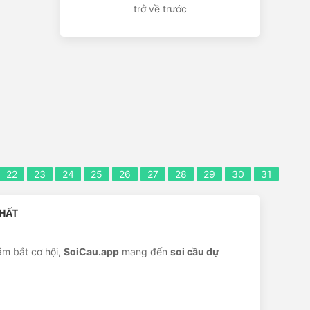
trở về trước
22
23
24
25
26
27
28
29
30
31
NHẤT
ắm bắt cơ hội,
SoiCau.app
mang đến
soi cầu dự