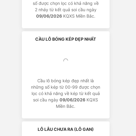
số được chọn lọc có khả năng về
2 nháy từ kết quả soi cầu ngày
09/06/2026
KQXS Miền Bắc.
CẦU LÔ BÓNG KÉP ĐẸP NHẤT
Cầu lô bóng kép đẹp nhất là
những số kép từ 00-99 được chọn
lọc có khả năng về kép từ kết quả
soi cầu ngày
09/06/2026
KQXS
Miền Bắc.
LÔ LÂU CHƯA RA (LÔ GAN)