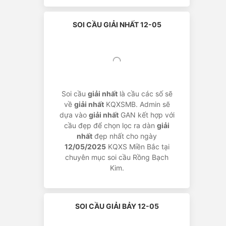
SOI CẦU GIẢI NHẤT 12-05
Soi cầu
giải nhất
là cầu các số sẽ
về
giải nhất
KQXSMB. Admin sẽ
dựa vào
giải nhất
GAN kết hợp với
cầu đẹp để chọn lọc ra dàn
giải
nhất
đẹp nhất cho ngày
12/05/2025
KQXS Miền Bắc tại
chuyên mục soi cầu Rồng Bạch
Kim.
SOI CẦU GIẢI BẢY 12-05