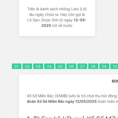
Trên là danh sách những Loto (Lô)
lâu ngày chưa ra. Hay còn gọi là
Lô Gan. Được tính từ ngày
12-05-
2025
trở về trước
01
02
03
04
05
06
07
08
09
10
SO
Xổ Số Miền Bắc (XSMB) luôn là trò chơi thu hút đôn
đoán Xổ Số Miền Bắc ngày 12/05/2025
hoàn toàn m