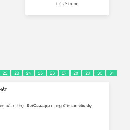
trở về trước
22
23
24
25
26
27
28
29
30
31
HẤT
ắm bắt cơ hội,
SoiCau.app
mang đến
soi cầu dự