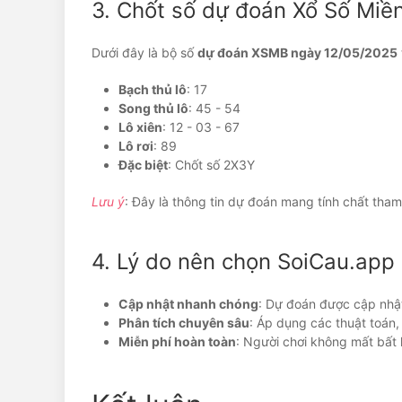
3. Chốt số dự đoán Xổ Số Miề
Dưới đây là bộ số
dự đoán XSMB ngày 12/05/2025
Bạch thủ lô
: 17
Song thủ lô
: 45 - 54
Lô xiên
: 12 - 03 - 67
Lô rơi
: 89
Đặc biệt
: Chốt số 2X3Y
Lưu ý
: Đây là thông tin dự đoán mang tính chất tham
4. Lý do nên chọn SoiCau.app
Cập nhật nhanh chóng
: Dự đoán được cập nhật
Phân tích chuyên sâu
: Áp dụng các thuật toán, 
Miễn phí hoàn toàn
: Người chơi không mất bất