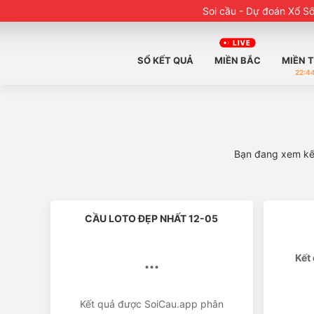
Soi cầu - Dự đoán Xổ S
SỔ KẾT QUẢ
MIỀN BẮC
MIỀN 
22:4
Bạn đang xem kết
CẦU LOTO ĐẸP NHẤT 12-05
Kết
...
Kết quả được SoiCau.app phân