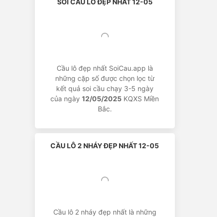
SOI CẦU LÔ ĐẸP NHẤT 12-05
Cầu lô đẹp nhất SoiCau.app là
những cặp số được chọn lọc từ
kết quả soi cầu chạy 3-5 ngày
của ngày
12/05/2025
KQXS Miền
Bắc.
CẦU LÔ 2 NHÁY ĐẸP NHẤT 12-05
Cầu lô 2 nháy đẹp nhất là những