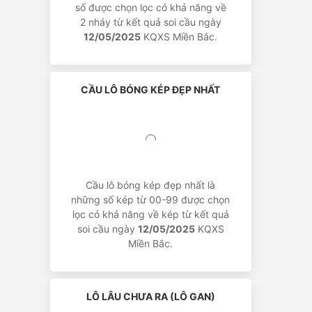
số được chọn lọc có khả năng về
2 nháy từ kết quả soi cầu ngày
12/05/2025
KQXS Miền Bắc.
CẦU LÔ BÓNG KÉP ĐẸP NHẤT
Cầu lô bóng kép đẹp nhất là
những số kép từ 00-99 được chọn
lọc có khả năng về kép từ kết quả
soi cầu ngày
12/05/2025
KQXS
Miền Bắc.
LÔ LÂU CHƯA RA (LÔ GAN)