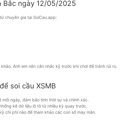
n Bắc ngày 12/05/2025
từ chuyên gia tại SoiCau.app:
 khảo. Anh em nên cân nhắc kỹ trước khi chơi để tránh rủi ro.
 để soi cầu XSMB
 mỗi ngày, đảm bảo tính thời sự và chính xác.
thống kê dữ liệu lô tô từ nhiều kỳ quay trước.
 kỳ chi phí nào để tham khảo các con số may mắn.