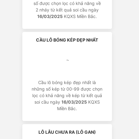
số được chọn lọc có khả năng về
2 nháy từ kết quả soi cầu ngày
16/03/2025
KQXS Miền Bắc.
CẦU LÔ BÓNG KÉP ĐẸP NHẤT
Cầu lô bóng kép đẹp nhất là
những số kép từ 00-99 được chọn
lọc có khả năng về kép từ kết quả
soi cầu ngày
16/03/2025
KQXS
Miền Bắc.
LÔ LÂU CHƯA RA (LÔ GAN)