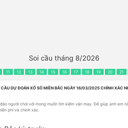
Soi cầu tháng 8/2026
11
12
13
14
15
16
17
18
19
20
21
I CẦU DỰ ĐOÁN XỔ SỐ MIỀN BẮC NGÀY 16/03/2025 CHÍNH XÁC N
g đảo người chơi với mong muốn tìm kiếm vận may. Để giúp anh em n
iễn phí và chính xác.