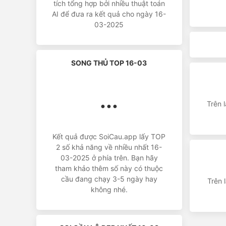
tích tổng hợp bởi nhiều thuật toán
AI để đưa ra kết quả cho ngày 16-
03-2025
SONG THỦ TOP 16-03
...
Trên 
Kết quả được SoiCau.app lấy TOP
2 số khả năng về nhiều nhất 16-
03-2025 ở phía trên. Bạn hãy
tham khảo thêm số này có thuộc
cầu đang chạy 3-5 ngày hay
Trên 
không nhé.