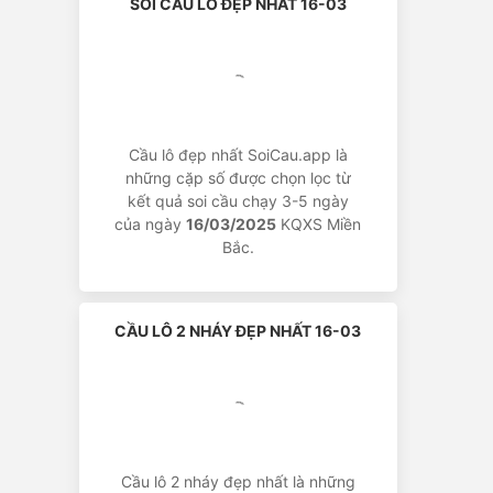
SOI CẦU LÔ ĐẸP NHẤT 16-03
Cầu lô đẹp nhất SoiCau.app là
những cặp số được chọn lọc từ
kết quả soi cầu chạy 3-5 ngày
của ngày
16/03/2025
KQXS Miền
Bắc.
CẦU LÔ 2 NHÁY ĐẸP NHẤT 16-03
Cầu lô 2 nháy đẹp nhất là những