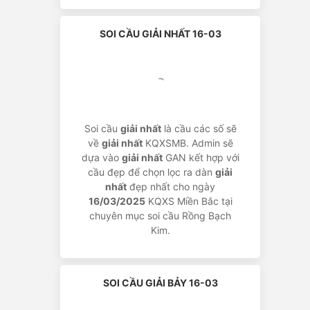
SOI CẦU GIẢI NHẤT 16-03
Soi cầu
giải nhất
là cầu các số sẽ
về
giải nhất
KQXSMB. Admin sẽ
dựa vào
giải nhất
GAN kết hợp với
cầu đẹp để chọn lọc ra dàn
giải
nhất
đẹp nhất cho ngày
16/03/2025
KQXS Miền Bắc tại
chuyên mục soi cầu Rồng Bạch
Kim.
SOI CẦU GIẢI BẢY 16-03