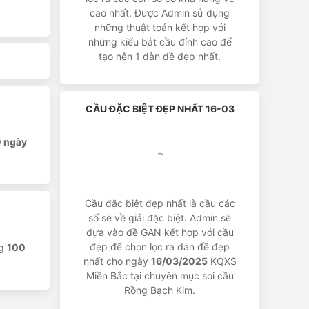
cao nhất. Được Admin sử dụng
những thuật toán kết hợp với
những kiểu bắt cầu đỉnh cao để
tạo nên 1 dàn đề đẹp nhất.
CẦU ĐẶC BIỆT ĐẸP NHẤT 16-03
 ngày
Cầu đặc biệt đẹp nhất là cầu các
số sẽ về giải đặc biệt. Admin sẽ
dựa vào đề GAN kết hợp với cầu
đẹp để chọn lọc ra dàn đề đẹp
ng
100
nhất cho ngày
16/03/2025
KQXS
Miền Bắc tại chuyên mục soi cầu
Rồng Bạch Kim.