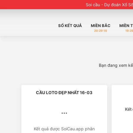
Soi cầu - Dự đoán Xổ S
SỔ KẾT QUẢ
MIỀN BẮC
MIỀN 
20:29:17
19:2
Bạn đang xem kết
CẦU LOTO ĐẸP NHẤT 16-03
Kết
...
Kết quả được SoiCau.app phân