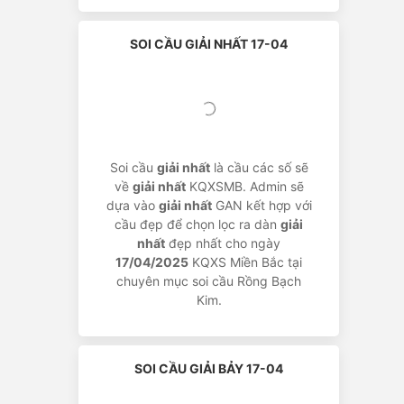
SOI CẦU GIẢI NHẤT 17-04
Soi cầu
giải nhất
là cầu các số sẽ
về
giải nhất
KQXSMB. Admin sẽ
dựa vào
giải nhất
GAN kết hợp với
cầu đẹp để chọn lọc ra dàn
giải
nhất
đẹp nhất cho ngày
17/04/2025
KQXS Miền Bắc tại
chuyên mục soi cầu Rồng Bạch
Kim.
SOI CẦU GIẢI BẢY 17-04