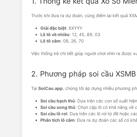
1. Thống kê kết quả Xổ Số Miề
Trước khi đưa ra dự đoán, cùng điểm lại kết quả XSM
Giải đặc biệt
: XXYYY
Lô tô về nhiều
: 12, 45, 89, 03
Lô tô câm
: 08, 26, 70
Việc thống kê chi tiết giúp người chơi nhìn ra được 
2. Phương pháp soi cầu XSMB
Tại
SoiCau.app
, chúng tôi áp dụng nhiều phương p
Soi cầu bạch thủ
: Dựa trên các con số xuất hiện
Soi cầu song thủ
: Chọn cặp lô có khả năng về c
Soi cầu lô rơi
: Dựa trên các lô rơi từ đề hoặc các
Phân tích lô câm
: Đưa ra dự đoán các số có khả