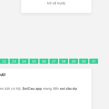
trở về trước
22
23
24
25
26
27
28
29
30
31
HẤT
ắm bắt cơ hội,
SoiCau.app
mang đến
soi cầu dự