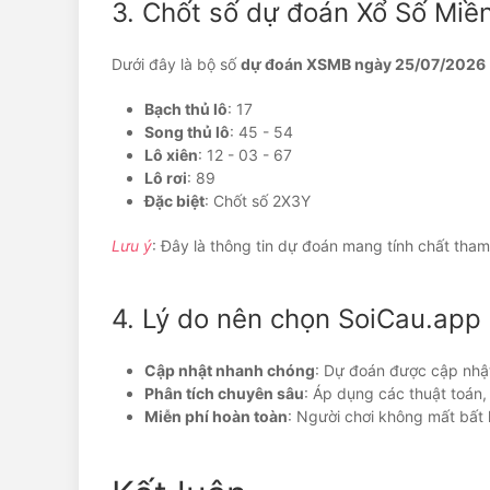
3. Chốt số dự đoán Xổ Số Mi
Dưới đây là bộ số
dự đoán XSMB ngày 25/07/2026
Bạch thủ lô
: 17
Song thủ lô
: 45 - 54
Lô xiên
: 12 - 03 - 67
Lô rơi
: 89
Đặc biệt
: Chốt số 2X3Y
Lưu ý
: Đây là thông tin dự đoán mang tính chất tham
4. Lý do nên chọn SoiCau.app
Cập nhật nhanh chóng
: Dự đoán được cập nhật
Phân tích chuyên sâu
: Áp dụng các thuật toán, 
Miễn phí hoàn toàn
: Người chơi không mất bất