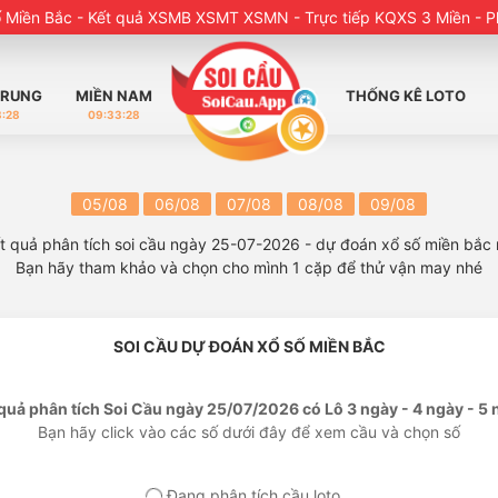
ố Miền Bắc - Kết quả XSMB XSMT XSMN - Trực tiếp KQXS 3 Miền - Ph
TRUNG
MIỀN NAM
THỐNG KÊ LOTO
3:27
09:33:27
05/08
06/08
07/08
08/08
09/08
 quả phân tích soi cầu ngày 25-07-2026 - dự đoán xổ số miền bắ
Bạn hãy tham khảo và chọn cho mình 1 cặp để thử vận may nhé
SOI CẦU DỰ ĐOÁN XỔ SỐ MIỀN BẮC
quả phân tích Soi Cầu ngày 25/07/2026 có Lô 3 ngày - 4 ngày - 5 
Bạn hãy click vào các số dưới đây để xem cầu và chọn số
Đang phân tích cầu loto...