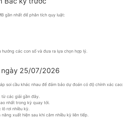
n Bắc kỳ trước
B gần nhất để phân tích quy luật:
xu hướng các con số và đưa ra lựa chọn hợp lý.
 ngày 25/07/2026
háp soi cầu khác nhau để đảm bảo dự đoán có độ chính xác cao:
 từ các giải gần đây.
ao nhất trong kỳ quay tới.
 lô rơi nhiều kỳ.
 năng xuất hiện sau khi câm nhiều kỳ liên tiếp.