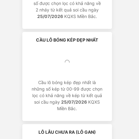
số được chọn lọc có khả năng về
2 nháy từ kết quả soi cầu ngày
25/07/2026
KQXS Miền Bắc.
CẦU LÔ BÓNG KÉP ĐẸP NHẤT
Cầu lô bóng kép đẹp nhất là
những số kép từ 00-99 được chọn
lọc có khả năng về kép từ kết quả
soi cầu ngày
25/07/2026
KQXS
Miền Bắc.
LÔ LÂU CHƯA RA (LÔ GAN)