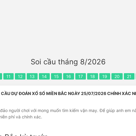
Soi cầu tháng 8/2026
11
12
13
14
15
16
17
18
19
20
21
 CẦU DỰ ĐOÁN XỔ SỐ MIỀN BẮC NGÀY 25/07/2026 CHÍNH XÁC 
g đảo người chơi với mong muốn tìm kiếm vận may. Để giúp anh em n
iễn phí và chính xác.