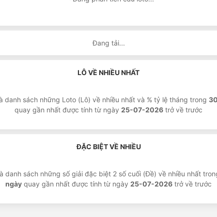
Đang tải...
LÔ VỀ NHIỀU NHẤT
là danh sách những Loto (Lô) về nhiều nhất và % tỷ lệ tháng trong
30
quay gần nhất được tính từ ngày
25-07-2026
trở về trước
ĐẶC BIỆT VỀ NHIỀU
là danh sách những số giải đặc biệt 2 số cuối (Đề) về nhiều nhất tro
ngày
quay gần nhất được tính từ ngày
25-07-2026
trở về trước