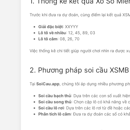
1. Thống kê kết quả Xổ Số Miề
Trước khi đưa ra dự đoán, cùng điểm lại kết quả XSM
Giải đặc biệt
: XXYYY
Lô tô về nhiều
: 12, 45, 89, 03
Lô tô câm
: 08, 26, 70
Việc thống kê chi tiết giúp người chơi nhìn ra được 
2. Phương pháp soi cầu XSMB
Tại
SoiCau.app
, chúng tôi áp dụng nhiều phương p
Soi cầu bạch thủ
: Dựa trên các con số xuất hiện
Soi cầu song thủ
: Chọn cặp lô có khả năng về c
Soi cầu lô rơi
: Dựa trên các lô rơi từ đề hoặc các
Phân tích lô câm
: Đưa ra dự đoán các số có khả