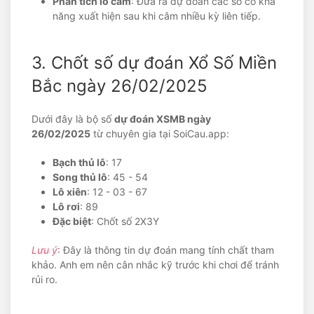
Phân tích lô câm
: Đưa ra dự đoán các số có khả
năng xuất hiện sau khi câm nhiều kỳ liên tiếp.
3. Chốt số dự đoán Xổ Số Miền
Bắc ngày 26/02/2025
Dưới đây là bộ số
dự đoán XSMB ngày
26/02/2025
từ chuyên gia tại SoiCau.app:
Bạch thủ lô
: 17
Song thủ lô
: 45 - 54
Lô xiên
: 12 - 03 - 67
Lô rơi
: 89
Đặc biệt
: Chốt số 2X3Y
Lưu ý
: Đây là thông tin dự đoán mang tính chất tham
khảo. Anh em nên cân nhắc kỹ trước khi chơi để tránh
rủi ro.