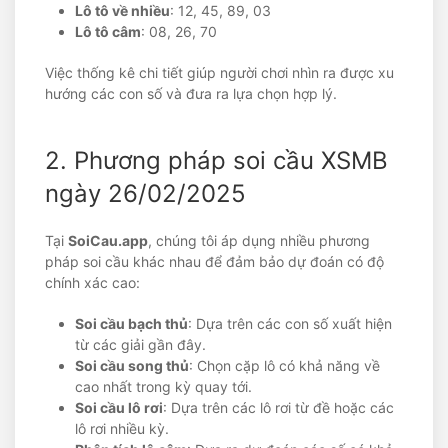
Lô tô về nhiều
: 12, 45, 89, 03
Lô tô câm
: 08, 26, 70
Việc thống kê chi tiết giúp người chơi nhìn ra được xu
hướng các con số và đưa ra lựa chọn hợp lý.
2. Phương pháp soi cầu XSMB
ngày 26/02/2025
Tại
SoiCau.app
, chúng tôi áp dụng nhiều phương
pháp soi cầu khác nhau để đảm bảo dự đoán có độ
chính xác cao:
Soi cầu bạch thủ
: Dựa trên các con số xuất hiện
từ các giải gần đây.
Soi cầu song thủ
: Chọn cặp lô có khả năng về
cao nhất trong kỳ quay tới.
Soi cầu lô rơi
: Dựa trên các lô rơi từ đề hoặc các
lô rơi nhiều kỳ.