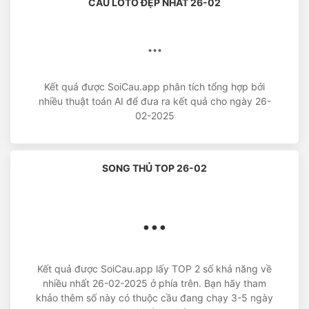
CẦU LOTO ĐẸP NHẤT 26-02
...
Kết quả được SoiCau.app phân tích tổng hợp bởi
nhiều thuật toán AI để đưa ra kết quả cho ngày 26-
02-2025
SONG THỦ TOP 26-02
...
Kết quả được SoiCau.app lấy TOP 2 số khả năng về
nhiều nhất 26-02-2025 ở phía trên. Bạn hãy tham
khảo thêm số này có thuộc cầu đang chạy 3-5 ngày