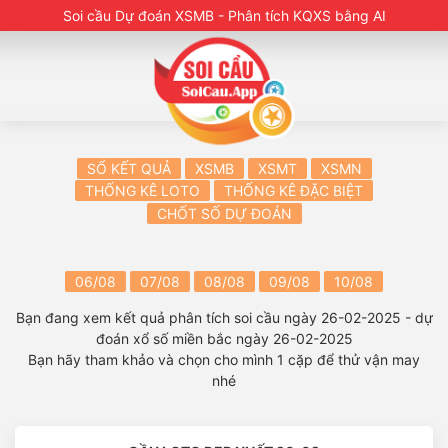
Soi cầu Dự đoán XSMB - Phân tích KQXS bằng AI
SỔ KẾT QUẢ
XSMB
XSMT
XSMN
THỐNG KÊ LOTO
THỐNG KÊ ĐẶC BIỆT
CHỐT SỐ DỰ ĐOÁN
06/08
07/08
08/08
09/08
10/08
Bạn đang xem kết quả phân tích soi cầu ngày 26-02-2025 - dự
đoán xổ số miền bắc ngày 26-02-2025
Bạn hãy tham khảo và chọn cho mình 1 cặp để thử vận may
nhé