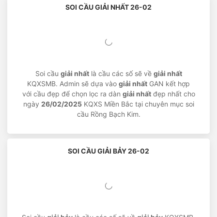
SOI CẦU GIẢI NHẤT 26-02
Soi cầu
giải nhất
là cầu các số sẽ về
giải nhất
KQXSMB. Admin sẽ dựa vào
giải nhất
GAN kết hợp
với cầu đẹp để chọn lọc ra dàn
giải nhất
đẹp nhất cho
ngày
26/02/2025
KQXS Miền Bắc tại chuyên mục soi
cầu Rồng Bạch Kim.
SOI CẦU GIẢI BẢY 26-02