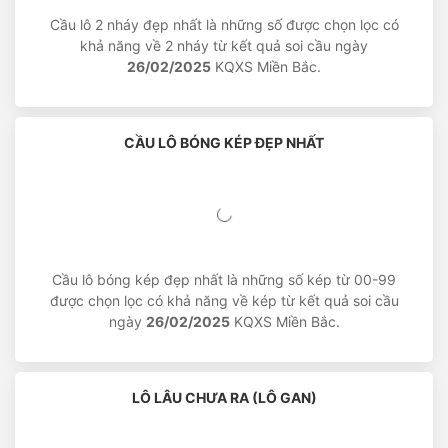
Cầu lô 2 nháy đẹp nhất là những số được chọn lọc có
khả năng về 2 nháy từ kết quả soi cầu ngày
26/02/2025
KQXS Miền Bắc.
CẦU LÔ BÓNG KÉP ĐẸP NHẤT
Cầu lô bóng kép đẹp nhất là những số kép từ 00-99
được chọn lọc có khả năng về kép từ kết quả soi cầu
ngày
26/02/2025
KQXS Miền Bắc.
LÔ LÂU CHƯA RA (LÔ GAN)