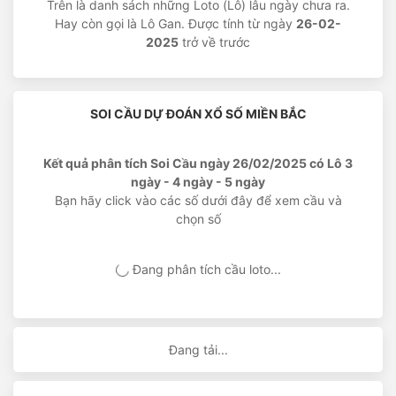
Trên là danh sách những Loto (Lô) lâu ngày chưa ra.
Hay còn gọi là Lô Gan. Được tính từ ngày
26-02-
2025
trở về trước
SOI CẦU DỰ ĐOÁN XỔ SỐ MIỀN BẮC
Kết quả phân tích Soi Cầu ngày 26/02/2025 có Lô 3
ngày - 4 ngày - 5 ngày
Bạn hãy click vào các số dưới đây để xem cầu và
chọn số
Đang phân tích cầu loto...
Đang tải...