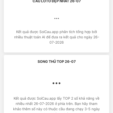
CẦU LOTO ĐẸP NHẤT 26-07
...
Kết quả được SoiCau.app phân tích tổng hợp bởi
nhiều thuật toán AI để đưa ra kết quả cho ngày 26-
07-2026
SONG THỦ TOP 26-07
...
Kết quả được SoiCau.app lấy TOP 2 số khả năng về
nhiều nhất 26-07-2026 ở phía trên. Bạn hãy tham
khảo thêm số này có thuộc cầu đang chạy 3-5 ngày