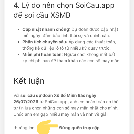
4. Lý do nên chọn SoiCau.app
để soi cầu XSMB
Cập nhật nhanh chóng
: Dự đoán được cập nhật
mỗi ngày, đảm bảo tính thời sự và chính xác.
Phân tích chuyên sâu
: Áp dụng các thuật toán,
thống kê dữ liệu lô tô từ nhiều kỳ quay trước.
Miễn phí hoàn toàn
: Người chơi không mất bất
kỳ chi phí nào để tham khảo các con số may mắn.
Kết luận
Với
soi cầu dự đoán Xổ Số Miền Bắc ngày
26/07/2026
từ SoiCau.app, anh em hoàn toàn có thể
tự tin lựa chọn những con số may mắn nhất cho mình.
Chúc anh em gặp nhiều may mắn và rinh về giải
thưởng lớn!
Đừng quên truy cập