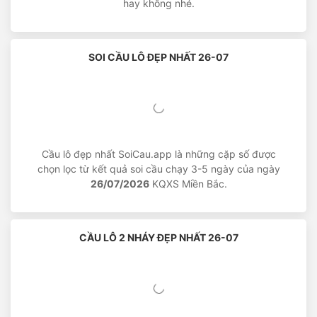
hay không nhé.
SOI CẦU LÔ ĐẸP NHẤT 26-07
Cầu lô đẹp nhất SoiCau.app là những cặp số được
chọn lọc từ kết quả soi cầu chạy 3-5 ngày của ngày
26/07/2026
KQXS Miền Bắc.
CẦU LÔ 2 NHÁY ĐẸP NHẤT 26-07