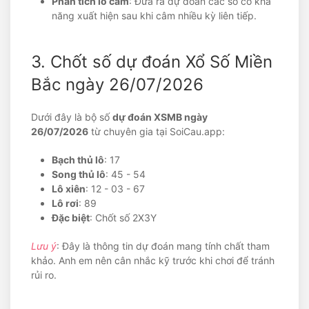
Phân tích lô câm
: Đưa ra dự đoán các số có khả
năng xuất hiện sau khi câm nhiều kỳ liên tiếp.
3. Chốt số dự đoán Xổ Số Miền
Bắc ngày 26/07/2026
Dưới đây là bộ số
dự đoán XSMB ngày
26/07/2026
từ chuyên gia tại SoiCau.app:
Bạch thủ lô
: 17
Song thủ lô
: 45 - 54
Lô xiên
: 12 - 03 - 67
Lô rơi
: 89
Đặc biệt
: Chốt số 2X3Y
Lưu ý
: Đây là thông tin dự đoán mang tính chất tham
khảo. Anh em nên cân nhắc kỹ trước khi chơi để tránh
rủi ro.