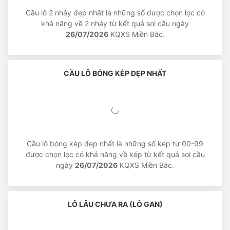
Cầu lô 2 nháy đẹp nhất là những số được chọn lọc có
khả năng về 2 nháy từ kết quả soi cầu ngày
26/07/2026
KQXS Miền Bắc.
CẦU LÔ BÓNG KÉP ĐẸP NHẤT
Cầu lô bóng kép đẹp nhất là những số kép từ 00-99
được chọn lọc có khả năng về kép từ kết quả soi cầu
ngày
26/07/2026
KQXS Miền Bắc.
LÔ LÂU CHƯA RA (LÔ GAN)