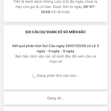
Trên là danh sách những Loto (Lô) lâu ngày chưa ra.
Hay còn gọi là Lô Gan. Được tính từ ngày
26-07-
2026
trở về trước
SOI CẦU DỰ ĐOÁN XỔ SỐ MIỀN BẮC
Kết quả phân tích Soi Cầu ngày 26/07/2026 có Lô 3
ngày - 4 ngày - 5 ngày
Bạn hãy click vào các số dưới đây để xem cầu và
chọn số
Đang phân tích cầu loto...
Đang tải...