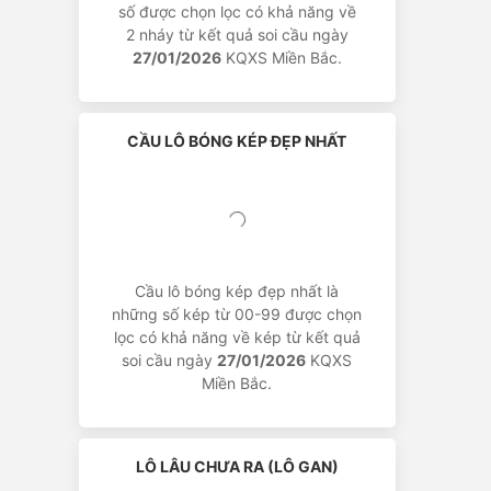
số được chọn lọc có khả năng về
2 nháy từ kết quả soi cầu ngày
27/01/2026
KQXS Miền Bắc.
CẦU LÔ BÓNG KÉP ĐẸP NHẤT
Cầu lô bóng kép đẹp nhất là
những số kép từ 00-99 được chọn
lọc có khả năng về kép từ kết quả
soi cầu ngày
27/01/2026
KQXS
Miền Bắc.
LÔ LÂU CHƯA RA (LÔ GAN)