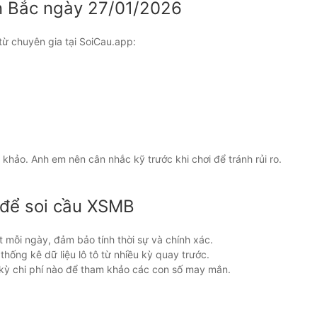
n Bắc ngày 27/01/2026
từ chuyên gia tại SoiCau.app:
 khảo. Anh em nên cân nhắc kỹ trước khi chơi để tránh rủi ro.
 để soi cầu XSMB
 mỗi ngày, đảm bảo tính thời sự và chính xác.
thống kê dữ liệu lô tô từ nhiều kỳ quay trước.
 kỳ chi phí nào để tham khảo các con số may mắn.