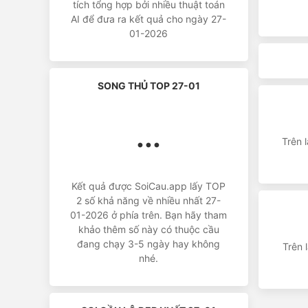
tích tổng hợp bởi nhiều thuật toán
AI để đưa ra kết quả cho ngày 27-
01-2026
SONG THỦ TOP 27-01
...
Trên 
Kết quả được SoiCau.app lấy TOP
2 số khả năng về nhiều nhất 27-
01-2026 ở phía trên. Bạn hãy tham
khảo thêm số này có thuộc cầu
đang chạy 3-5 ngày hay không
Trên 
nhé.