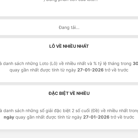
Đang tải...
LÔ VỀ NHIỀU NHẤT
là danh sách những Loto (Lô) về nhiều nhất và % tỷ lệ tháng trong
30
quay gần nhất được tính từ ngày
27-01-2026
trở về trước
ĐẶC BIỆT VỀ NHIỀU
là danh sách những số giải đặc biệt 2 số cuối (Đề) về nhiều nhất tro
ngày
quay gần nhất được tính từ ngày
27-01-2026
trở về trước