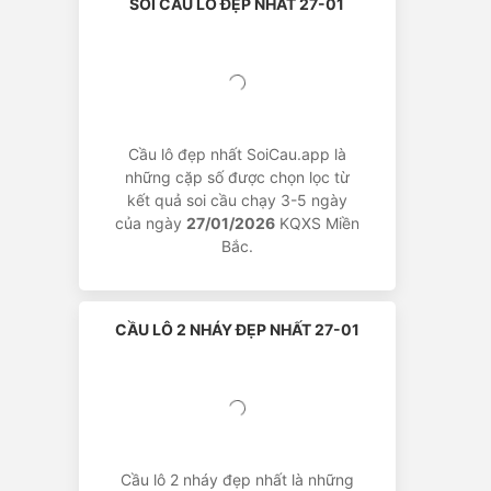
SOI CẦU LÔ ĐẸP NHẤT 27-01
Cầu lô đẹp nhất SoiCau.app là
những cặp số được chọn lọc từ
kết quả soi cầu chạy 3-5 ngày
của ngày
27/01/2026
KQXS Miền
Bắc.
CẦU LÔ 2 NHÁY ĐẸP NHẤT 27-01
Cầu lô 2 nháy đẹp nhất là những