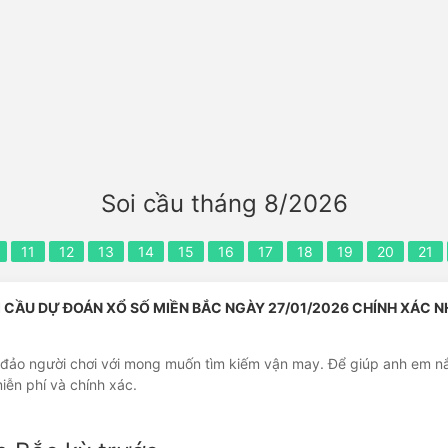
Soi cầu tháng 8/2026
11
12
13
14
15
16
17
18
19
20
21
I CẦU DỰ ĐOÁN XỔ SỐ MIỀN BẮC NGÀY 27/01/2026 CHÍNH XÁC N
g đảo người chơi với mong muốn tìm kiếm vận may. Để giúp anh em n
iễn phí và chính xác.