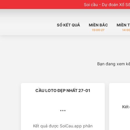
Soi cầu - Dự đoán Xổ S
SỔ KẾT QUẢ
MIỀN BẮC
MIỀN 
15:00:26
14:0
Bạn đang xem kế
CẦU LOTO ĐẸP NHẤT 27-01
Kết
...
Kết quả được SoiCau.app phân