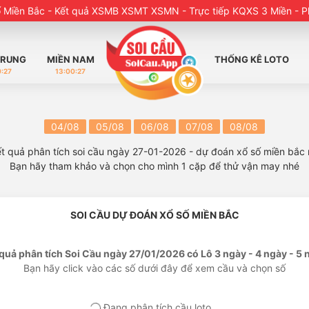
ố Miền Bắc - Kết quả XSMB XSMT XSMN - Trực tiếp KQXS 3 Miền - Ph
TRUNG
MIỀN NAM
THỐNG KÊ LOTO
0:26
13:00:26
04/08
05/08
06/08
07/08
08/08
t quả phân tích soi cầu ngày 27-01-2026 - dự đoán xổ số miền bắc
Bạn hãy tham khảo và chọn cho mình 1 cặp để thử vận may nhé
SOI CẦU DỰ ĐOÁN XỔ SỐ MIỀN BẮC
 quả phân tích Soi Cầu ngày 27/01/2026 có Lô 3 ngày - 4 ngày - 5 
Bạn hãy click vào các số dưới đây để xem cầu và chọn số
Đang phân tích cầu loto...