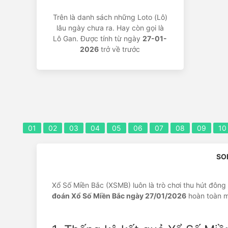
Trên là danh sách những Loto (Lô)
lâu ngày chưa ra. Hay còn gọi là
Lô Gan. Được tính từ ngày
27-01-
2026
trở về trước
01
02
03
04
05
06
07
08
09
10
SO
Xổ Số Miền Bắc (XSMB) luôn là trò chơi thu hút đôn
đoán Xổ Số Miền Bắc ngày 27/01/2026
hoàn toàn m