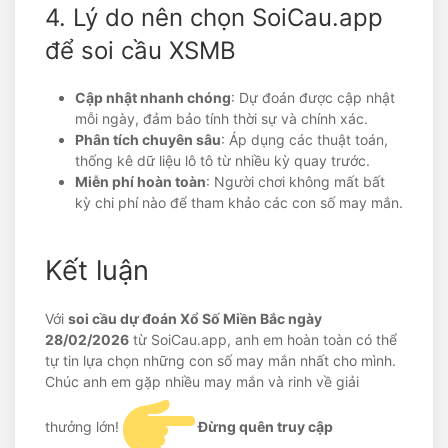
4. Lý do nên chọn SoiCau.app
để soi cầu XSMB
Cập nhật nhanh chóng
: Dự đoán được cập nhật
mỗi ngày, đảm bảo tính thời sự và chính xác.
Phân tích chuyên sâu
: Áp dụng các thuật toán,
thống kê dữ liệu lô tô từ nhiều kỳ quay trước.
Miễn phí hoàn toàn
: Người chơi không mất bất
kỳ chi phí nào để tham khảo các con số may mắn.
Kết luận
Với
soi cầu dự đoán Xổ Số Miền Bắc ngày
28/02/2026
từ SoiCau.app, anh em hoàn toàn có thể
tự tin lựa chọn những con số may mắn nhất cho mình.
Chúc anh em gặp nhiều may mắn và rinh về giải
thưởng lớn!
Đừng quên truy cập