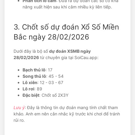
Phân tích lô câm
: Đưa ra dự đoán các số có khả
năng xuất hiện sau khi câm nhiều kỳ liên tiếp.
3. Chốt số dự đoán Xổ Số Miền
Bắc ngày 28/02/2026
Dưới đây là bộ số
dự đoán XSMB ngày
28/02/2026
từ chuyên gia tại SoiCau.app:
Bạch thủ lô
: 17
Song thủ lô
: 45 - 54
Lô xiên
: 12 - 03 - 67
Lô rơi
: 89
Đặc biệt
: Chốt số 2X3Y
Lưu ý
: Đây là thông tin dự đoán mang tính chất tham
khảo. Anh em nên cân nhắc kỹ trước khi chơi để tránh
rủi ro.