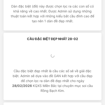
Dàn đặc biệt (đề) này được chọn lọc ra các con số có
khả năng về cao nhất. Được Admin sử dụng những
thuật toán kết hợp với những kiểu bắt cầu đỉnh cao để
tạo nên 1 dàn đề đẹp nhất.
CẦU ĐẶC BIỆT ĐẸP NHẤT 28-02
Cầu đặc biệt đẹp nhất là cầu các số sẽ về giải đặc
biệt. Admin sẽ dựa vào đề GAN kết hợp với cầu đẹp
để chọn lọc ra dàn đề đẹp nhất cho ngày
28/02/2026
KQXS Miền Bắc tại chuyên mục soi cầu
Rồng Bạch Kim.