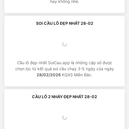
hay không nhé.
SOI CẦU LÔ ĐẸP NHẤT 28-02
Cầu lô đẹp nhất SoiCau.app là những cặp số được
chọn lọc từ kết quả soi cầu chạy 3-5 ngày của ngày
28/02/2026
KQXS Miền Bắc.
CẦU LÔ 2 NHÁY ĐẸP NHẤT 28-02