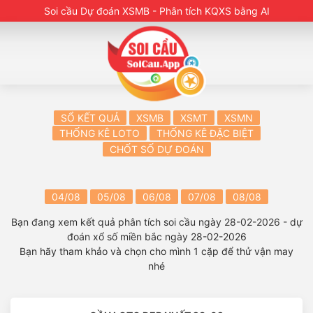
Soi cầu Dự đoán XSMB - Phân tích KQXS bằng AI
SỔ KẾT QUẢ
XSMB
XSMT
XSMN
THỐNG KÊ LOTO
THỐNG KÊ ĐẶC BIỆT
CHỐT SỐ DỰ ĐOÁN
04/08
05/08
06/08
07/08
08/08
Bạn đang xem kết quả phân tích soi cầu ngày 28-02-2026 - dự
đoán xổ số miền bắc ngày 28-02-2026
Bạn hãy tham khảo và chọn cho mình 1 cặp để thử vận may
nhé