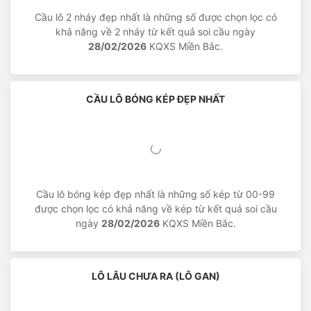
Cầu lô 2 nháy đẹp nhất là những số được chọn lọc có
khả năng về 2 nháy từ kết quả soi cầu ngày
28/02/2026
KQXS Miền Bắc.
CẦU LÔ BÓNG KÉP ĐẸP NHẤT
Cầu lô bóng kép đẹp nhất là những số kép từ 00-99
được chọn lọc có khả năng về kép từ kết quả soi cầu
ngày
28/02/2026
KQXS Miền Bắc.
LÔ LÂU CHƯA RA (LÔ GAN)