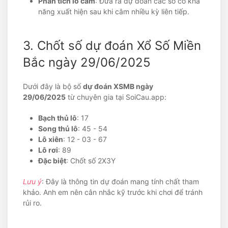
Phân tích lô câm
: Đưa ra dự đoán các số có khả
năng xuất hiện sau khi câm nhiều kỳ liên tiếp.
3. Chốt số dự đoán Xổ Số Miền
Bắc ngày 29/06/2025
Dưới đây là bộ số
dự đoán XSMB ngày
29/06/2025
từ chuyên gia tại SoiCau.app:
Bạch thủ lô
: 17
Song thủ lô
: 45 - 54
Lô xiên
: 12 - 03 - 67
Lô rơi
: 89
Đặc biệt
: Chốt số 2X3Y
Lưu ý
: Đây là thông tin dự đoán mang tính chất tham
khảo. Anh em nên cân nhắc kỹ trước khi chơi để tránh
rủi ro.