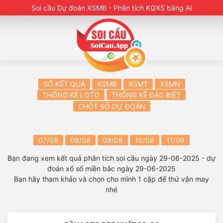
Soi cầu Dự đoán XSMB - Phân tích KQXS bằng AI
SỔ KẾT QUẢ
XSMB
XSMT
XSMN
THỐNG KÊ LOTO
THỐNG KÊ ĐẶC BIỆT
CHỐT SỐ DỰ ĐOÁN
07/08
08/08
09/08
10/08
11/08
Bạn đang xem kết quả phân tích soi cầu ngày 29-06-2025 - dự
đoán xổ số miền bắc ngày 29-06-2025
Bạn hãy tham khảo và chọn cho mình 1 cặp để thử vận may
nhé