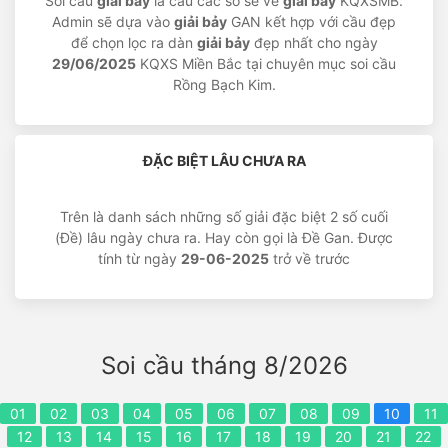
Soi cầu
giải bảy
là cầu các số sẽ về
giải bảy
KQXSMB.
Admin sẽ dựa vào
giải bảy
GAN kết hợp với cầu đẹp
để chọn lọc ra dàn
giải bảy
đẹp nhất cho ngày
29/06/2025
KQXS Miền Bắc tại chuyên mục soi cầu
Rồng Bạch Kim.
ĐẶC BIỆT LÂU CHƯA RA
Trên là danh sách những số giải đặc biệt 2 số cuối
(Đề) lâu ngày chưa ra. Hay còn gọi là Đề Gan. Được
tính từ ngày
29-06-2025
trở về trước
Soi cầu tháng 8/2026
01
02
03
04
05
06
07
08
09
10
11
12
13
14
15
16
17
18
19
20
21
22