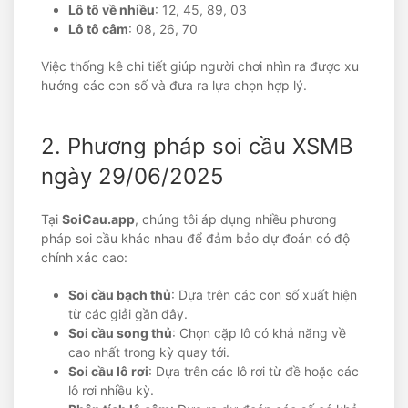
Lô tô về nhiều
: 12, 45, 89, 03
Lô tô câm
: 08, 26, 70
Việc thống kê chi tiết giúp người chơi nhìn ra được xu
hướng các con số và đưa ra lựa chọn hợp lý.
2. Phương pháp soi cầu XSMB
ngày 29/06/2025
Tại
SoiCau.app
, chúng tôi áp dụng nhiều phương
pháp soi cầu khác nhau để đảm bảo dự đoán có độ
chính xác cao:
Soi cầu bạch thủ
: Dựa trên các con số xuất hiện
từ các giải gần đây.
Soi cầu song thủ
: Chọn cặp lô có khả năng về
cao nhất trong kỳ quay tới.
Soi cầu lô rơi
: Dựa trên các lô rơi từ đề hoặc các
lô rơi nhiều kỳ.