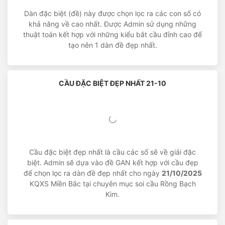
Dàn đặc biệt (đề) này được chọn lọc ra các con số có
khả năng về cao nhất. Được Admin sử dụng những
thuật toán kết hợp với những kiểu bắt cầu đỉnh cao để
tạo nên 1 dàn đề đẹp nhất.
CẦU ĐẶC BIỆT ĐẸP NHẤT 21-10
Cầu đặc biệt đẹp nhất là cầu các số sẽ về giải đặc
biệt. Admin sẽ dựa vào đề GAN kết hợp với cầu đẹp
để chọn lọc ra dàn đề đẹp nhất cho ngày
21/10/2025
KQXS Miền Bắc tại chuyên mục soi cầu Rồng Bạch
Kim.