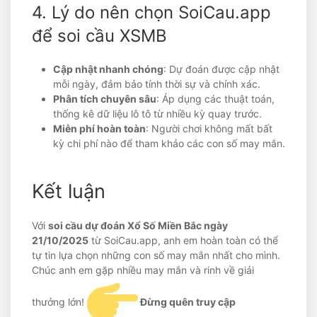
4. Lý do nên chọn SoiCau.app
để soi cầu XSMB
Cập nhật nhanh chóng
: Dự đoán được cập nhật
mỗi ngày, đảm bảo tính thời sự và chính xác.
Phân tích chuyên sâu
: Áp dụng các thuật toán,
thống kê dữ liệu lô tô từ nhiều kỳ quay trước.
Miễn phí hoàn toàn
: Người chơi không mất bất
kỳ chi phí nào để tham khảo các con số may mắn.
Kết luận
Với
soi cầu dự đoán Xổ Số Miền Bắc ngày
21/10/2025
từ SoiCau.app, anh em hoàn toàn có thể
tự tin lựa chọn những con số may mắn nhất cho mình.
Chúc anh em gặp nhiều may mắn và rinh về giải
thưởng lớn!
Đừng quên truy cập