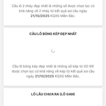
Cầu lô 2 nháy đẹp nhất là những số được chọn lọc có
khả năng về 2 nháy từ kết quả soi cầu ngày
21/10/2025
KQXS Miền Bắc.
CẦU LÔ BÓNG KÉP ĐẸP NHẤT
Cầu lô bóng kép đẹp nhất là những số kép từ 00-99
được chọn lọc có khả năng về kép từ kết quả soi cầu
ngày
21/10/2025
KQXS Miền Bắc.
LÔ LÂU CHƯA RA (LÔ GAN)