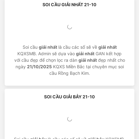
SOI CẦU GIẢI NHẤT 21-10
Soi cầu
giải nhất
là cầu các số sẽ về
giải nhất
KQXSMB. Admin sẽ dựa vào
giải nhất
GAN kết hợp
với cầu đẹp để chọn lọc ra dàn
giải nhất
đẹp nhất cho
ngày
21/10/2025
KQXS Miền Bắc tại chuyên mục soi
cầu Rồng Bạch Kim.
SOI CẦU GIẢI BẢY 21-10