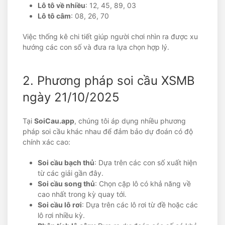
Lô tô về nhiều
: 12, 45, 89, 03
Lô tô câm
: 08, 26, 70
Việc thống kê chi tiết giúp người chơi nhìn ra được xu
hướng các con số và đưa ra lựa chọn hợp lý.
2. Phương pháp soi cầu XSMB
ngày 21/10/2025
Tại
SoiCau.app
, chúng tôi áp dụng nhiều phương
pháp soi cầu khác nhau để đảm bảo dự đoán có độ
chính xác cao:
Soi cầu bạch thủ
: Dựa trên các con số xuất hiện
từ các giải gần đây.
Soi cầu song thủ
: Chọn cặp lô có khả năng về
cao nhất trong kỳ quay tới.
Soi cầu lô rơi
: Dựa trên các lô rơi từ đề hoặc các
lô rơi nhiều kỳ.